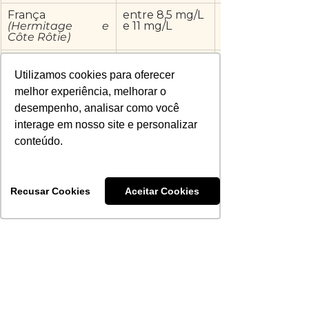
França
entre 8,5 mg/L 
(Hermitage e 
e 11 mg/L
Côte Rôtie)
Argentina
até 9,75 mg/L
Utilizamos cookies para oferecer
melhor experiência, melhorar o
desempenho, analisar como você
Notícias
interage em nosso site e personalizar
conteúdo.
Comentários
Recusar Cookies
Aceitar Cookies
Escreva um comentário
Martha Caus