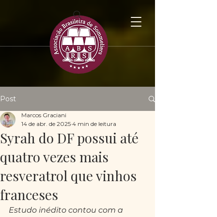
Post
Marcos Graciani
14 de abr. de 2025
4 min de leitura
Syrah do DF possui até
quatro vezes mais
resveratrol que vinhos
franceses
Estudo inédito contou com a 