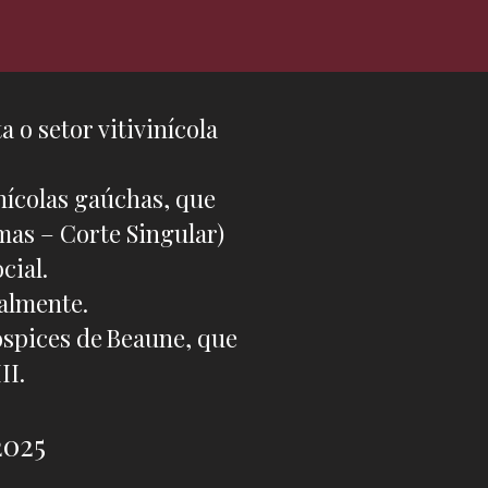
 o setor vitivinícola
nícolas gaúchas, que
mas – Corte Singular)
cial.
almente.
ospices de Beaune, que
II.
2025