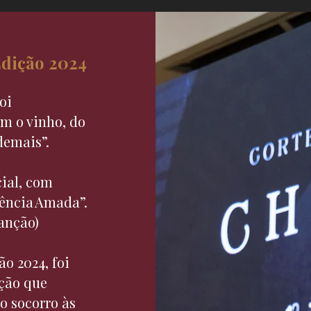
Edição 2024
oi
em o vinho, do
demais”.
ial, com
rência Amada”.
canção)
o 2024, foi
ção que
o socorro às