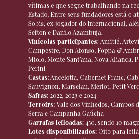
vítimas e que segue trabalhando na re
Estado. Entre seus fundadores está o at
Sobis, ex-jogador do Internacional, al
Sefton e Danilo Azambuja.
Vinícolas participantes:
Amitié, Artevi
Campestre, Don Afonso, Foppa & Ambro
Miolo, Monte Sant’ana, Nova Aliança, P
Perini
Castas:
Ancelotta, Cabernet Franc, Cab
Sauvignon, Marselan, Merlot, Petit Ver
Safras:
2022, 2023 e 2024
Terroirs:
Vale dos Vinhedos, Campos 
Serra e Campanha Gaúcha
Garrafas leiloadas:
450, sendo 10 magnu
Lotes disponibilizados:
Oito para leilã