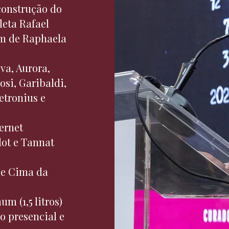
construção do
leta Rafael
ém de Raphaela
va, Aurora,
si, Garibaldi,
etronius e
ernet
dot e Tannat
de Cima da
m (1,5 litros)
o presencial e