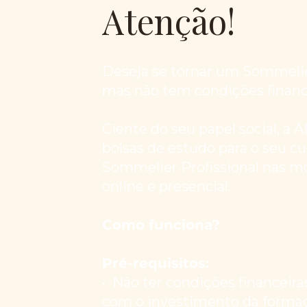
Atenção!
Deseja se tornar um Sommelier
mas não tem condições financ
Ciente do seu papel social, a 
bolsas de estudo para o seu cu
Sommelier Profissional nas m
online e presencial.
Como funciona?
Pré-requisitos:
•⁠ ⁠Não ter condições financeira
com o investimento da forma