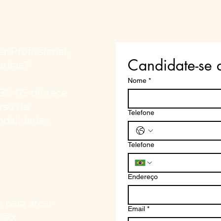
 Profissional,
Candidate-se 
eiras?
Nome
*
ABS-RS oferece
rso de
Telefone
odalidades
Telefone
Endereço
s para arcar
Email
*
ção;