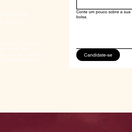
Conte um pouco sobre a sua h
 e bebidas.
bolsa.
l, de 50%.
do curso, ou seja,
uer uma das
se caso, se o aluno
Candidate-se
 o valor integral.