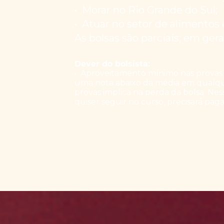
•⁠ ⁠Morar no Rio Grande do Sul;
•⁠ ⁠Atuar no setor de alimentos
As bolsas são parciais; em gera
Dever do bolsista:
•⁠ ⁠Aproveitamento mínimo nas provas 
uma nota abaixo da média em qualq
provas implica na perda da bolsa. Nes
quiser seguir no curso, precisará pagar