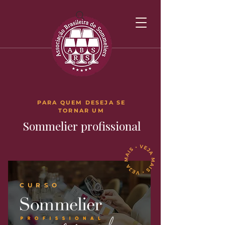
PARA QUEM DESEJA SE
TORNAR UM
Sommelier
p
r
ofissional
CURSO