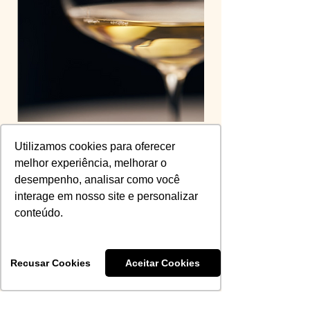
EXCLUSIVO SÓCIOS
Utilizamos cookies para oferecer
Masterclass: aulas
melhor experiência, melhorar o
especiais
desempenho, analisar como você
interage em nosso site e personalizar
A CADA 15 DIAS
conteúdo.
Recusar Cookies
Aceitar Cookies