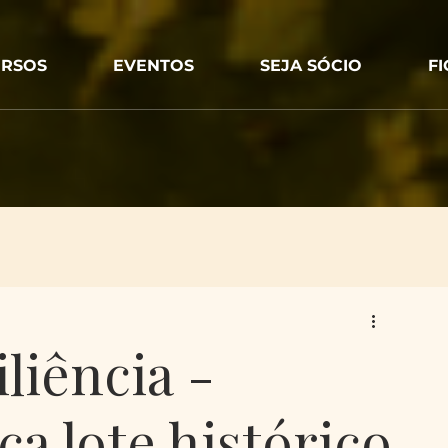
RSOS
EVENTOS
SEJA SÓCIO
F
liência -
ça lote histórico