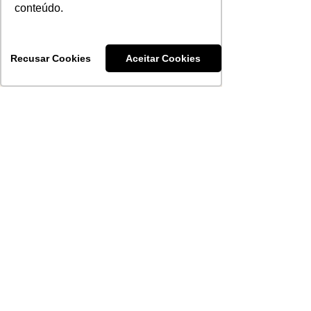
Corte da edição 2026 do
conteúdo.
Chimas é definido
Recusar Cookies
Aceitar Cookies
Vinícius Santiago
13 de jul.
A Evolução do Barolo e do
Barbaresco desde a DOCG
ABS-RS
8 de jul.