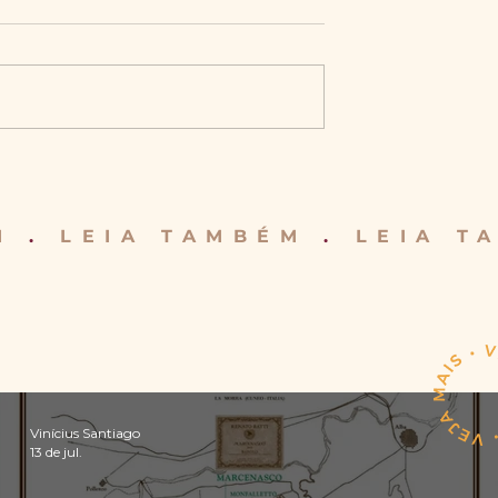
ÉM
.
LEIA TAMBÉM
.
LEIA 
Vinícius Santiago
13 de jul.