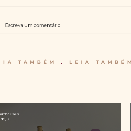
Escreva um comentário
EIA TAMBÉM
.
LEIA TAMB
artha Caus
 de jul.