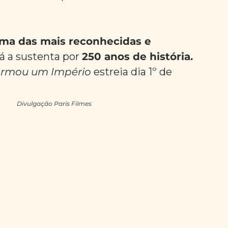
ma das mais reconhecidas e 
á a sustenta por 
250 anos de história.
Formou um Império 
estreia dia 1º de 
                                                                                                                               Divulgação Paris Filmes