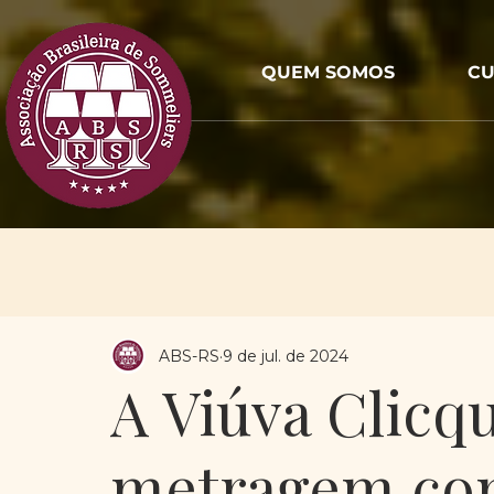
QUEM SOMOS
CU
ABS-RS
9 de jul. de 2024
A Viúva Clicq
metragem com