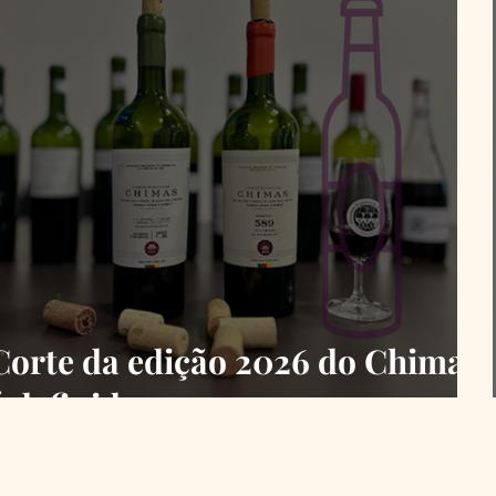
Corte da edição 2026 do Chimas
é definido