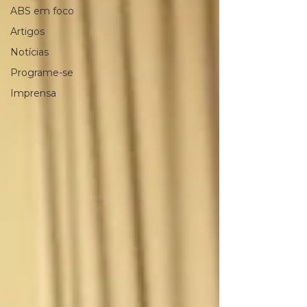
ABS em foco
Artigos
Notícias
Programe-se
Imprensa