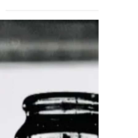
influente crítico britânico percorreu
os principais terroirs do país e
destacou a diversidade,
identidades e alta qualidade dos
vinhos brasileiros