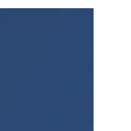
do Sommelier, realizada pela ASB-
RS em 14 de maio, durante a Wine
South America