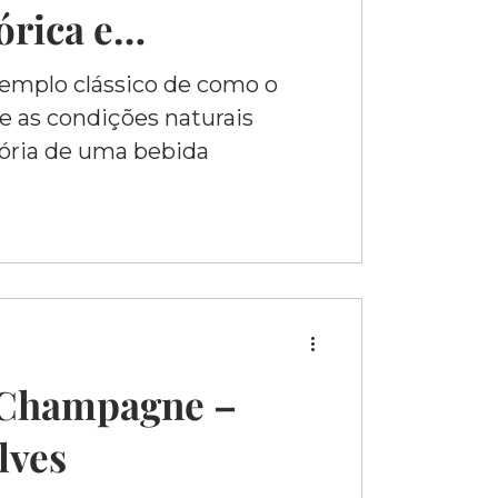
órica e
xemplo clássico de como o
 e as condições naturais
ória de uma bebida
 Champagne –
lves