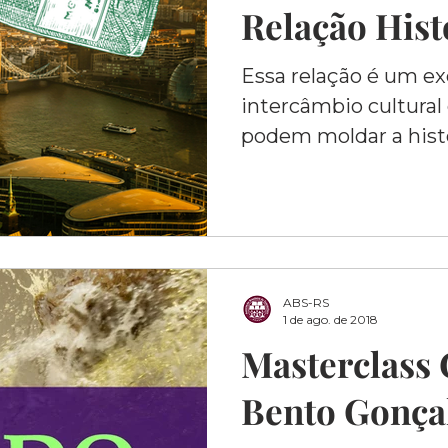
Relação Hist
Tecnológica
Essa relação é um e
intercâmbio cultural
podem moldar a hist
ABS-RS
1 de ago. de 2018
Masterclass
Bento Gonça