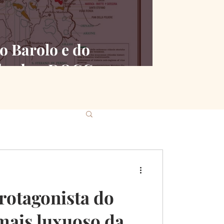
o Barolo e do
desde a DOCG
rotagonista do
ais luxuoso da