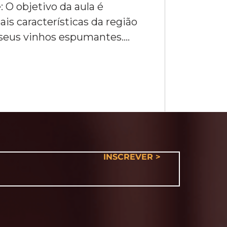
 O objetivo da aula é
ais características da região
eus vinhos espumantes....
INSCREVER >