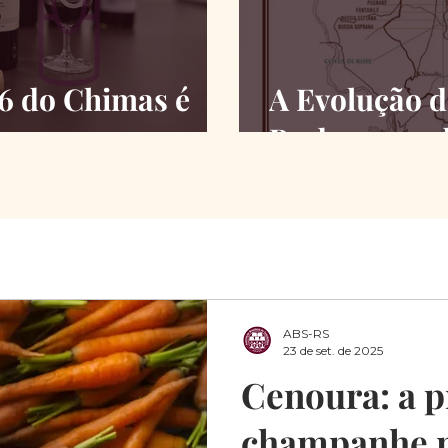
26 do Chimas é
A Evolução d
Barbaresco 
ABS-RS
23 de set. de 2025
Cenoura: a p
champanhe m