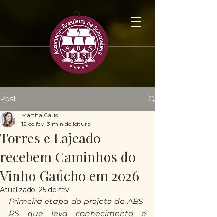
Post
Martha Caus
12 de fev.
3 min de leitura
Torres e Lajeado
recebem Caminhos do
Vinho Gaúcho em 2026
Atualizado:
25 de fev.
Primeira etapa do projeto da ABS-
RS que leva 
conhecimento e 