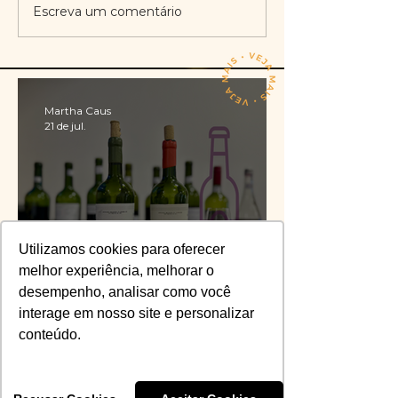
Escreva um comentário
Martha Caus
21 de jul.
Utilizamos cookies para oferecer
melhor experiência, melhorar o
desempenho, analisar como você
Corte da edição 2026 do
interage em nosso site e personalizar
Chimas é definido
conteúdo.
Vinícius Santiago