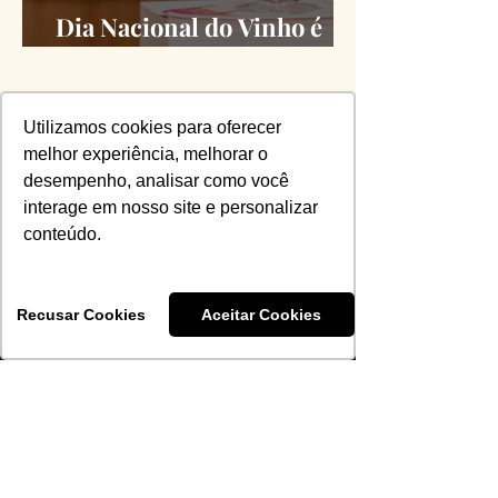
Dia Nacional do Vinho é
oficializado
Utilizamos cookies para oferecer
melhor experiência, melhorar o
desempenho, analisar como você
Receba todas as
interage em nosso site e personalizar
novidades da ABS-RS
conteúdo.
Recusar Cookies
Aceitar Cookies
INSCREVER >