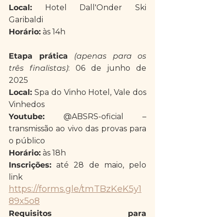
Local:
 Hotel Dall'Onder Ski 
Garibaldi
Horário:
 às 14h
Etapa prática 
(apenas para os 
três finalistas)
: 06 de junho de 
2025
Local:
 Spa do Vinho Hotel, Vale dos 
Vinhedos
Youtube:
 @ABSRS-oficial – 
transmissão ao vivo das provas para 
o público
Horário:
 às 18h
Inscrições:
 até 28 de maio, pelo 
link
https://forms.gle/tmTBzKeK5y1
89x5o8
Requisitos para 