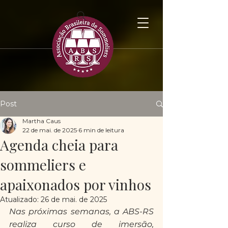
Post
Martha Caus
22 de mai. de 2025
6 min de leitura
Agenda cheia para
sommeliers e
apaixonados por vinhos
Atualizado:
26 de mai. de 2025
Nas próximas semanas, a ABS-RS 
realiza curso de imersão, 