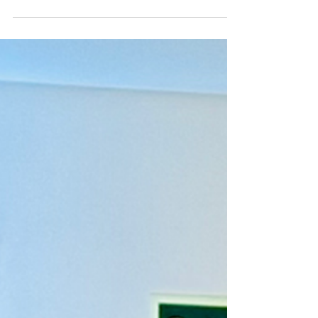
cadeira produtiva. Para
Interessados em iniciar
qualificação ainda em 2026, curso
de formação da ABS-RS está nas
últimas semanas para inscrições