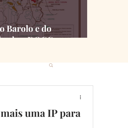
o Barolo e do
desde a DOCG
 mais uma IP para