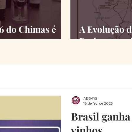
26 do Chimas é
A Evolução d
Barbaresco 
ABS-RS
18 de fev. de 2025
Brasil ganha
vinhos