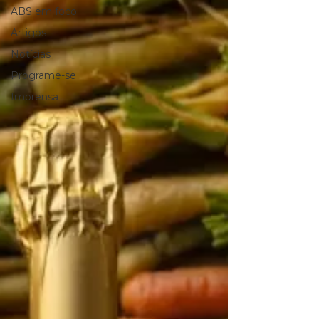
ABS em foco
Artigos
Notícias
Programe-se
Imprensa