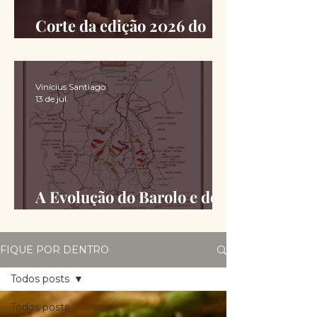
Corte da edição 2026 do
Chimas é definido
Vinícius Santiago
13 de jul.
A Evolução do Barolo e do
Barbaresco desde a DOCG
FIQUE POR DENTRO
Todos posts
Todos posts