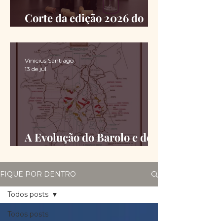
Corte da edição 2026 do
Chimas é definido
Vinícius Santiago
13 de jul.
A Evolução do Barolo e do
Barbaresco desde a DOCG
FIQUE POR DENTRO
Todos posts
Todos posts