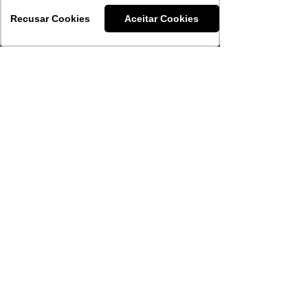
Recusar Cookies
Aceitar Cookies
ABS-RS
25 de fev. de 2025
2 min de leitura
Indicação Geográfica de
Bordeaux formaliza mudanças
de nome e de regras
AOC Blaye passa a ser
denominada Blavia e novas regras
elevam a Cot (Malbec) à categoria