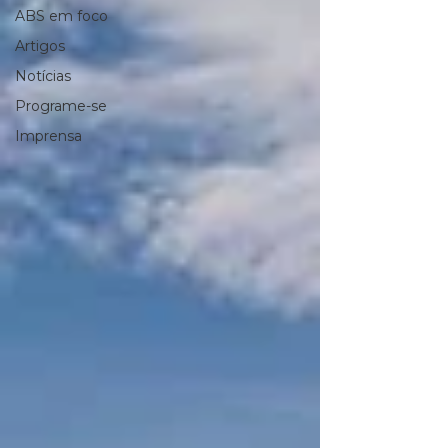
ABS em foco
Artigos
Notícias
Programe-se
Imprensa