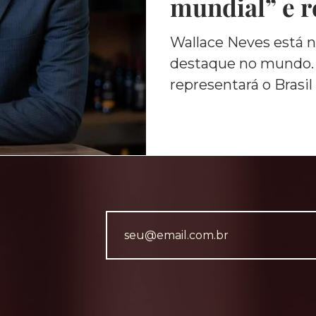
mundial” e r
Brasil em co
Wallace Neves está n
destaque no mundo.
internaciona
representará o Brasi