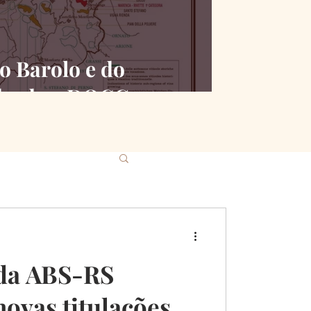
o Barolo e do
desde a DOCG
 da ABS-RS
ovas titulações