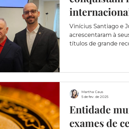
internaciona
Vinícius Santiago e 
acrescentaram à seus 
títulos de grande r
Martha Caus
5 de fev. de 2025
Entidade mun
exames de ce