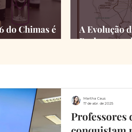
26 do Chimas é
A Evolução d
Barbaresco 
Martha Caus
17 de abr. de 2025
Professores
conquistam n