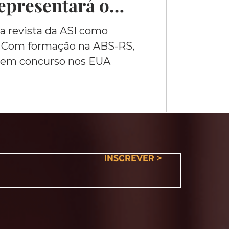
epresentará o
ncurso
a revista da ASI como
 Com formação na ABS-RS,
l
l em concurso nos EUA
INSCREVER >