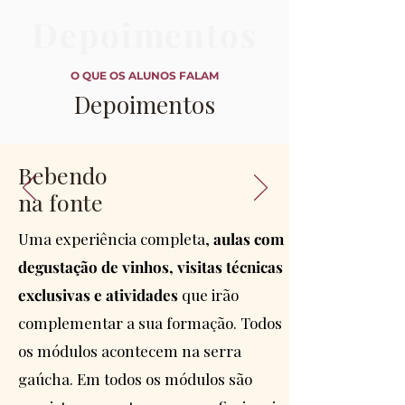
Depoimentos
O QUE OS ALUNOS FALAM
Depoime
n
tos
❝
Bebendo
na fonte
Uma experiência completa,
aulas com
Durante um longo tempo fui
um curioso no mundo dos
degustação de vinhos, visitas técnicas
vinhos, lendo, degustando,
exclusivas e atividades
que irão
fazendo enoturismo, sendo
um enófilo. Porém resolvi
complementar a sua formação. Todos
qualificar o meu
conhecimento. Então optei
os módulos acontecem na serra
por fazer o curso de
gaúcha. Em todos os módulos são
Sommelier Profissional da
ABS-RS. Foi uma escolha