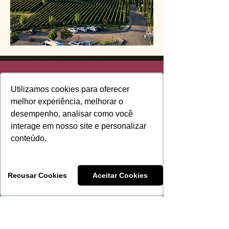
Aluno da turma 13 de
Sommelier Presencial
❞
Dúvidas
Utilizamos cookies para oferecer
melhor experiência, melhorar o
DÚVIDAS FREQUENTES
desempenho, analisar como você
sobre curso
interage em nosso site e personalizar
conteúdo.
sommelier
Recusar Cookies
Aceitar Cookies
Preciso ter
conhecimento
prévio para fazer o
curso de Sommelier