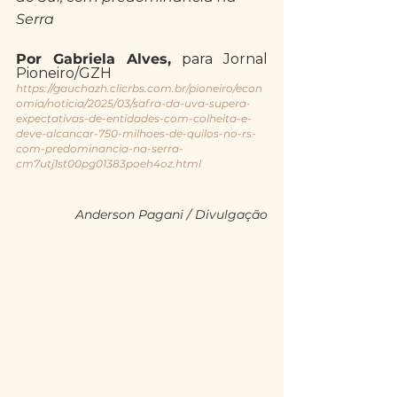
Serra
Por Gabriela Alves, 
para Jornal 
Pioneiro/GZH
https://gauchazh.clicrbs.com.br/pioneiro/econ
omia/noticia/2025/03/safra-da-uva-supera-
expectativas-de-entidades-com-colheita-e-
deve-alcancar-750-milhoes-de-quilos-no-rs-
com-predominancia-na-serra-
cm7utj1st00pg01383poeh4oz.html
Anderson Pagani / Divulgação