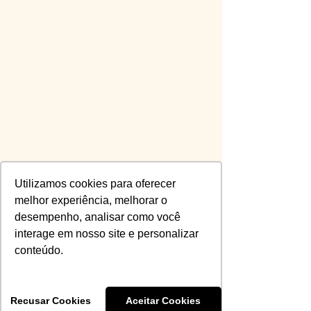
Utilizamos cookies para oferecer
melhor experiência, melhorar o
desempenho, analisar como você
interage em nosso site e personalizar
conteúdo.
2015: 752.838,855
2016: 350.761,504 
2017: 801.743,227
Recusar Cookies
Aceitar Cookies
2018: 724.976,785