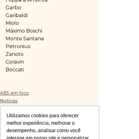
Garbo
Garibaldi
Miolo
Máximo Boschi
Monte Santana
Petronius
Zanoto
Coravin
Boccati
ABS em foco
Notícias
Programe-se
Utilizamos cookies para oferecer
melhor experiência, melhorar o
Comentários
desempenho, analisar como você
interage em nosso site e personalizar