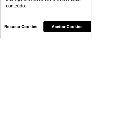
conteúdo.
Escreva um comentário
Recusar Cookies
Aceitar Cookies
Martha Caus
21 de jul.
Corte da edição 2026 do
Chimas é definido