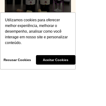
Corte da edição 2026 do
Utilizamos cookies para oferecer
Chimas é definido
melhor experiência, melhorar o
desempenho, analisar como você
interage em nosso site e personalizar
Vinícius Santiago
13 de jul.
conteúdo.
Recusar Cookies
Aceitar Cookies
A Evolução do Barolo e do
Barbaresco desde a DOCG