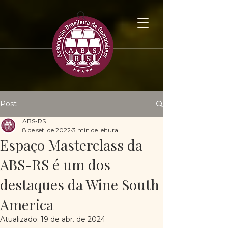
Post
ABS-RS
8 de set. de 2022
3 min de leitura
Espaço Masterclass da
ABS-RS é um dos
destaques da Wine South
America
Atualizado:
19 de abr. de 2024