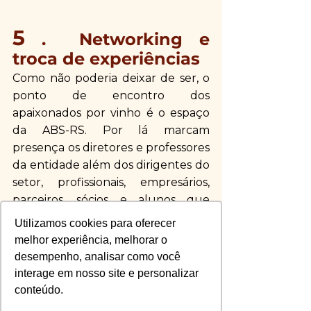
5
 .  Networking e 
troca de experiências
Como não poderia deixar de ser, o 
ponto de encontro dos 
apaixonados por vinho é o espaço 
da ABS-RS. Por lá marcam 
presença os diretores e professores 
da entidade além dos dirigentes do 
setor, profissionais, empresários, 
parceiros, sócios e alunos que 
aproveitam o momento para 
Utilizamos cookies para oferecer
conversar, tirar fotos, trocar 
melhor experiência, melhorar o
impressões e se atualizar sobre 
desempenho, analisar como você
tudo que se relaciona ao vinho. 
interage em nosso site e personalizar
Venha nos visitar, fazer um brinde e 
conteúdo.
bater um papo com quem faz a 