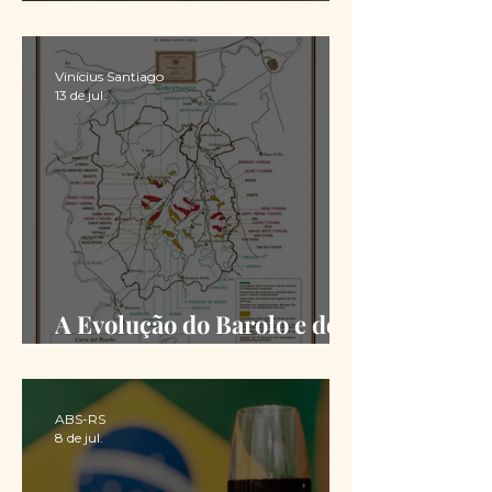
Chimas é definido
Vinícius Santiago
13 de jul.
A Evolução do Barolo e do
Barbaresco desde a DOCG
ABS-RS
8 de jul.