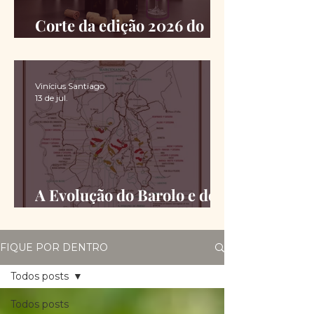
Corte da edição 2026 do
Chimas é definido
Vinícius Santiago
13 de jul.
A Evolução do Barolo e do
Barbaresco desde a DOCG
FIQUE POR DENTRO
Todos posts
Todos posts