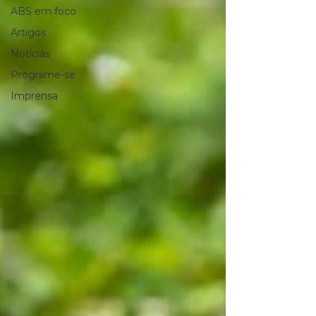
ABS em foco
Artigos
Notícias
Programe-se
Imprensa