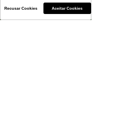
Recusar Cookies
Aceitar Cookies
Martha Caus
25 de jun. de 2025
4 min de leitura
ABS-RS passa a ter assento na
Câmara Setorial da
Vitivinicultura
Órgão ligado à esfera federal
discute e propõe ações para o
desenvolvimento do setor e está