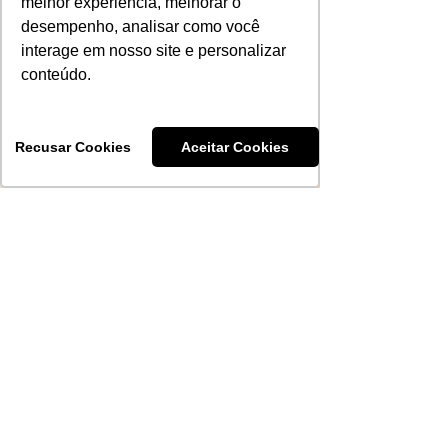
melhor experiência, melhorar o
desempenho, analisar como você
interage em nosso site e personalizar
conteúdo.
Recusar Cookies
Aceitar Cookies
Rua 13 de Maio, 581 – Loja 104 - Bairro
São Bento
Bento Gonçalves - RS | CEP:
95703-