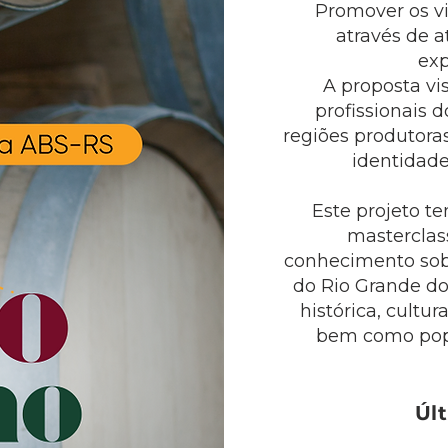
Promover os vi
através de a
exp
A proposta vi
profissionais 
regiões produtoras
identidad
Este projeto t
masterclass
conhecimento sobr
do Rio Grande do
histórica, cultu
bem como popu
Úl