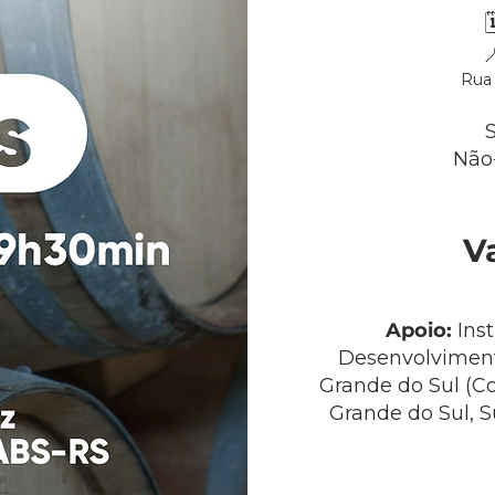


Rua 
Não-
V
Apoio:
Ins
Desenvolvimento
Grande do Sul (Co
Grande do Sul, Su