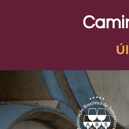
Camin
Ú