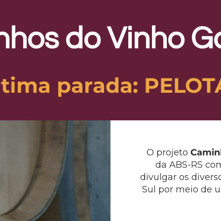
hos do Vinho 
ltima parada: PELOT
O projeto
Camin
da ABS-RS com 
divulgar os divers
Sul por meio de u