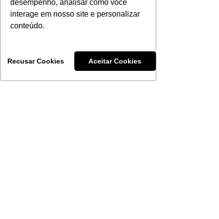
desempenho, analisar como você
A Evolução do Barolo e do
interage em nosso site e personalizar
Barbaresco desde a DOCG
conteúdo.
ABS-RS
Recusar Cookies
Aceitar Cookies
8 de jul.
Dia Nacional do Vinho é
oficializado