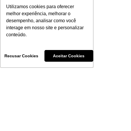
Utilizamos cookies para oferecer
melhor experiência, melhorar o
desempenho, analisar como você
interage em nosso site e personalizar
A Evolução do Barolo e do
conteúdo.
Barbaresco desde a DOCG
Recusar Cookies
Aceitar Cookies
ABS-RS
8 de jul.
Dia Nacional do Vinho é