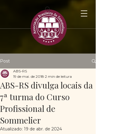
Post
ABS-RS
19 de mai. de 2018
2 min de leitura
ABS-RS divulga locais da
7ª turma do Curso
Profissional de
Sommelier
Atualizado:
19 de abr. de 2024