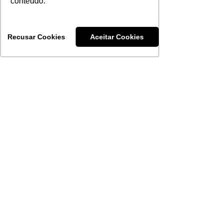
conteúdo.
Recusar Cookies
Aceitar Cookies
A Evolução do Barolo e do
Barbaresco desde a DOCG
ABS-RS
8 de jul.