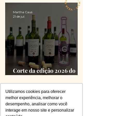
Martha Caus
21 de jul.
Corte da edição 2026 do
Chimas é definido
Utilizamos cookies para oferecer
Vinícius Santiago
13 de jul.
melhor experiência, melhorar o
desempenho, analisar como você
interage em nosso site e personalizar